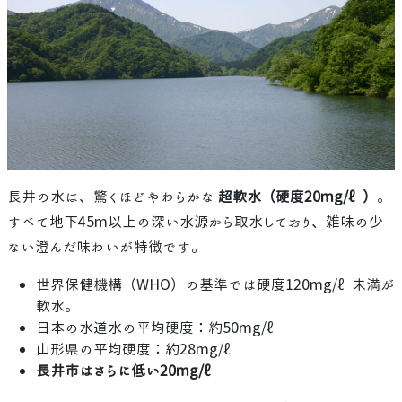
長井の水は、驚くほどやわらかな
超軟水（硬度20mg/ℓ）
。
すべて地下45m以上の深い水源から取水しており、雑味の少
ない澄んだ味わいが特徴です。
世界保健機構（WHO）の基準では硬度120mg/ℓ未満が
軟水。
日本の水道水の平均硬度：約50mg/ℓ
山形県の平均硬度：約28mg/ℓ
長井市はさらに低い20mg/ℓ