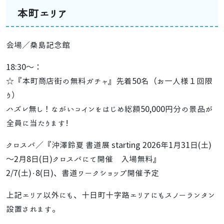
本町エリア
会場／桑島記念館
18:30～：
☆『本町商店街の無料ガチャ』先着50名（お一人様１回限
り）
ハズレ無し！ながいコインをはじめ総額50,000円分の景品が
全員に当たります!
クロスバ／『沖澤鈴夏 書道展 starting 2026年1月31日(土)
～2月8日(日)クロスバにて開催 入場無料』
2/7(土)・8(日)、書道ワークショップ開催予定
上記エリア以外にも、十日町十字路エリアにもスノーランタン
設置されます。