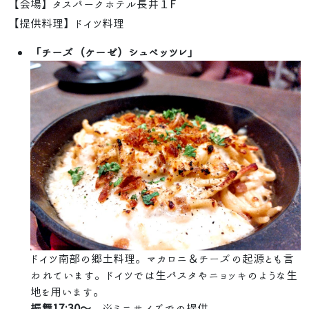
【会場】タスパークホテル長井１F
【提供料理】ドイツ料理
「チーズ（ケーゼ）シュペッツレ」
ドイツ南部の郷土料理。マカロニ＆チーズの起源とも言
われています。ドイツでは生パスタやニョッキのような生
地を用います。
振舞17:30～
※ミニサイズでの提供