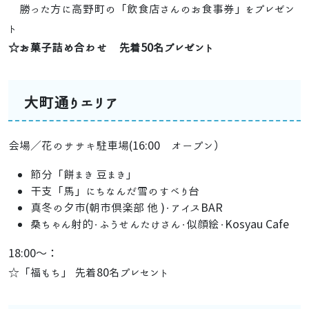
勝った方に高野町の「飲食店さんのお食事券」をプレゼン
ト
☆お菓子詰め合わせ 先着50名プレゼント
大町通りエリア
会場／花のササキ駐車場(16:00 オープン）
節分「餅まき 豆まき」
干支「馬」にちなんだ雪のすべり台
真冬の夕市(朝市倶楽部 他 )・アイスBAR
桑ちゃん射的・ふうせんたけさん・似顔絵・Kosyau Cafe
18:00～：
☆「福もち」 先着80名プレセント