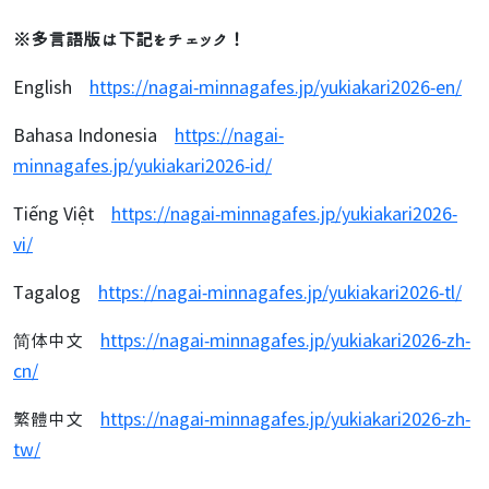
※多言語版は下記をチェック！
English
https://nagai-minnagafes.jp/yukiakari2026-en/
Bahasa Indonesia
https://nagai-
minnagafes.jp/yukiakari2026-id/
Tiếng Việt
https://nagai-minnagafes.jp/yukiakari2026-
vi/
Tagalog
https://nagai-minnagafes.jp/yukiakari2026-tl/
简体中文
https://nagai-minnagafes.jp/yukiakari2026-zh-
cn/
繁體中文
https://nagai-minnagafes.jp/yukiakari2026-zh-
tw/