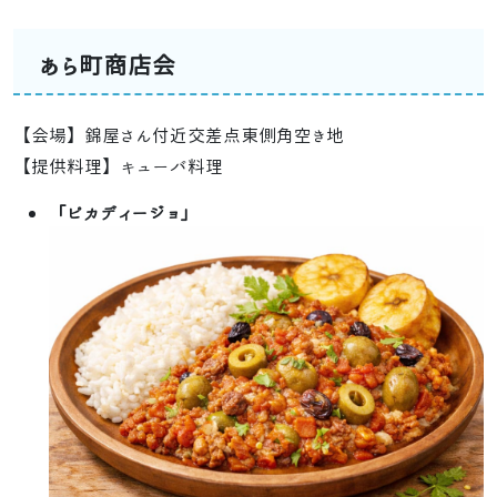
あら町商店会
【会場】錦屋さん付近交差点東側角空き地
【提供料理】キューバ料理
「ピカディージョ」